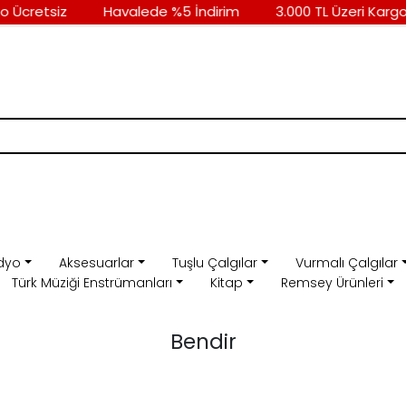
 Ücretsiz
Havalede %5 İndirim
3.000 TL Üzeri Kargo 
dyo
Aksesuarlar
Tuşlu Çalgılar
Vurmalı Çalgılar
Türk Müziği Enstrümanları
Kitap
Remsey Ürünleri
Bendir