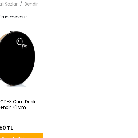
lı Sazlar
Bendir
 ürün mevcut.
CD-3 Cam Derili
 Bendir 41 Cm
,50 TL