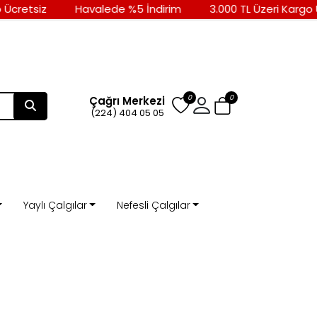
Ücretsiz
Havalede %5 İndirim
3.000 TL Üzeri Kargo Ü
0
0
Çağrı Merkezi
(224) 404 05 05
Yaylı Çalgılar
Nefesli Çalgılar