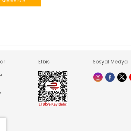
Sepete Ekle
ar
Etbis
Sosyal Medya
a
p
m